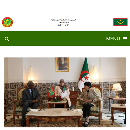
Ski
t
conten
MENU