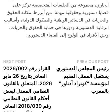
الجاري، مجموعة من الجلسات المتخصصة تركز على
قضايا دستورية وحقوقية مهمة، من أبرزها: مكانة الحقوق
والحريات في الدساتير الوطنية والصكوك الدولية، وأساليب
الرقابة الدستورية ودورها في حماية الحقوق والحريات،
وحق الأفراد في الولوج إلى القضاء الدستوري.
تصفّح
xt
Previous
NEXT POST
PREVIOUS POST
t:
post:
رئيس المجلس الدستوري
القرار رقم 2026/002
المقالات
يستقبل الممثل المقيم
الصادر بتاريخ 26 مايو
لمؤسسة “كونراد أدناور”
2026، المتعلق بالقانون
بالمغرب
النظامي المعدل لبعض
أحكام القانون النظامي
رقم 2018/039 الصادر