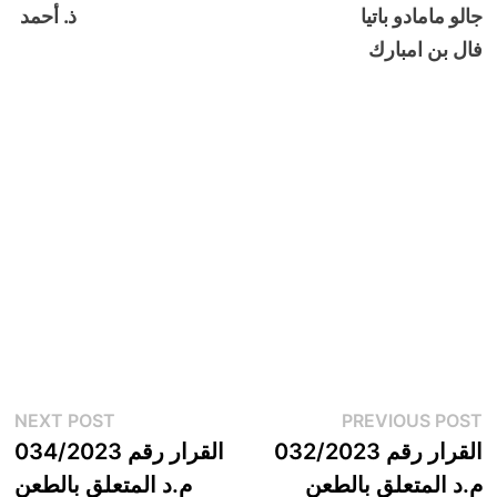
جالو مامادو باتيا ذ. أحمد
فال بن امبارك
تصفّح
xt
Previous
NEXT POST
PREVIOUS POST
t:
post:
القرار رقم 032/2023
القرار رقم 034/2023
المقالات
م.د المتعلق بالطعن
م.د المتعلق بالطعن