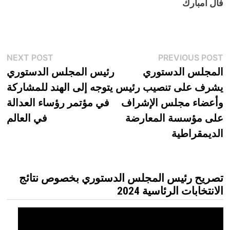
فال أمبارك
تصفّح
xt
Previous
NEXT POST
PREVIOUS POST
t:
post:
المجلس الدستوري
رئيس المجلس الدستوري
المقالات
يشرف على تنصيب رئيس
يتوجه إلى الهند للمشاركة
وأعضاء مجلس الإشراف
في مؤتمر رؤساء العدالة
على مؤسسة المعارضة
في العالم
الديمقراطية
تصريح رئيس المجلس الدستوري بخصوص نتائج
الانتخابات الرئاسية 2024