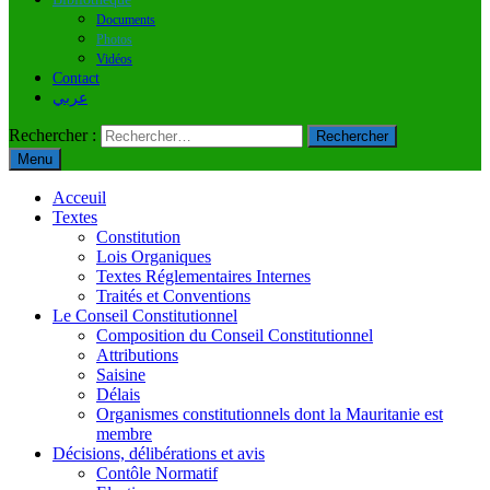
Documents
Photos
Vidéos
Contact
عربي
Rechercher :
Menu
Acceuil
Textes
Constitution
Lois Organiques
Textes Réglementaires Internes
Traités et Conventions
Le Conseil Constitutionnel
Composition du Conseil Constitutionnel
Attributions
Saisine
Délais
Organismes constitutionnels dont la Mauritanie est
membre
Décisions, délibérations et avis
Contôle Normatif