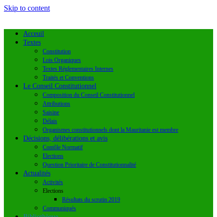
Skip to content
Acceuil
Textes
Constitution
Lois Organiques
Textes Réglementaires Internes
Traités et Conventions
Le Conseil Constitutionnel
Composition du Conseil Constitutionnel
Attributions
Saisine
Délais
Organismes constitutionnels dont la Mauritanie est membre
Décisions, délibérations et avis
Contôle Normatif
Elections
Question Prioritaire de Constitutionnalité
Actualités
Activités
Elections
Résultats du scrutin 2019
Communiqués
Bibliothèque